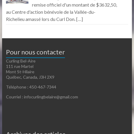
remise officiel d'un montant de $3632,50,
au Centre d'action bénévole de la Vallée-du-
Richelieu amassé lors du Curl Don.
[…]
Pour nous contacter
Curling Bel-Aire
111 rue Martel
Mont St-Hilaire
Québec, Canada, J3H 2X9
Téléphone : 450-467-7344
Courriel : infocurlingbelaire@gmail.com