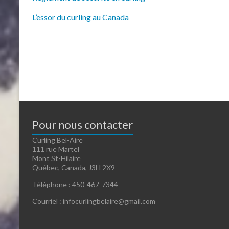
L’essor du curling au Canada
Pour nous contacter
Curling Bel-Aire
111 rue Martel
Mont St-Hilaire
Québec, Canada, J3H 2X9
Téléphone : 450-467-7344
Courriel : infocurlingbelaire@gmail.com