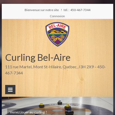
Bienvenue sur notre site ! tél. : 450-467-7344
Connexion
Curling Bel-Aire
111 rue Martel, Mont St-Hilaire, Québec, J3H 2X9 – 450-
467-7344
Venez jouer au curling !