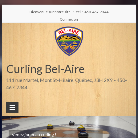
Bienvenue sur notre site ! tél. : 450-467-7344
Connexion
Curling Bel-Aire
111 rue Martel, Mont St-Hilaire, Québec, J3H 2X9 – 450-
467-7344
Venez jouer au curling !