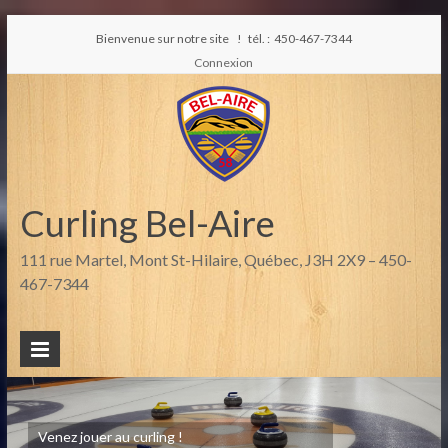
Bienvenue sur notre site ! tél. : 450-467-7344
Connexion
Curling Bel-Aire
111 rue Martel, Mont St-Hilaire, Québec, J3H 2X9 – 450-
467-7344
Venez jouer au curling !