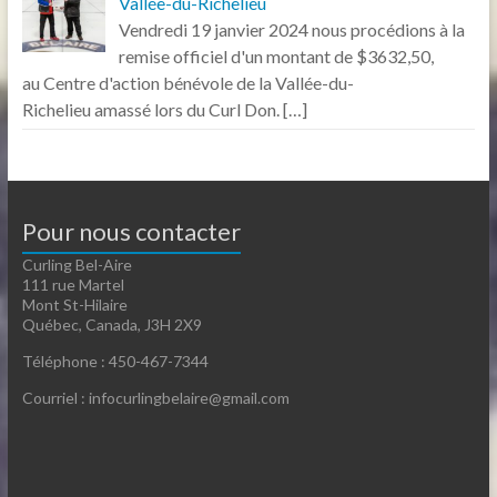
Vallée-du-Richelieu
Vendredi 19 janvier 2024 nous procédions à la
remise officiel d'un montant de $3632,50,
au Centre d'action bénévole de la Vallée-du-
Richelieu amassé lors du Curl Don.
[…]
Pour nous contacter
Curling Bel-Aire
111 rue Martel
Mont St-Hilaire
Québec, Canada, J3H 2X9
Téléphone : 450-467-7344
Courriel : infocurlingbelaire@gmail.com